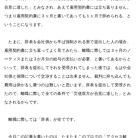
合意に達した」とみなされ、あえて
雇用契約
書には立ち返りません。
つまり
雇用契約
書に３ヶ月と書いてあっても１ヶ月で辞められる、と
いうことになります。
たまに、辞表を会社側から半ば強制される形で提出した人の場合、
雇用契約
書に立ち返ってよく見てみたら、離職に際しては３ヶ月のノ
ーティスまたは３か月分の給与の支払いが必要、と書いてあるからと
いって、辞表を提出してそれを受理されてしまった後では、もはや会
社側と保障について交渉することは出来ません。裁判に持ち込んでも
費用は掛かるし勝つのは難しいと思います。辞表を提出して受理され
たので、離職に際して全ての条件で「労使双方が合意に達した」とみ
なされるからです。
離職に際しては「辞表」が全てです。
今日この記事を書いたのは、
たまたまこ
のブログの「
アクセス解