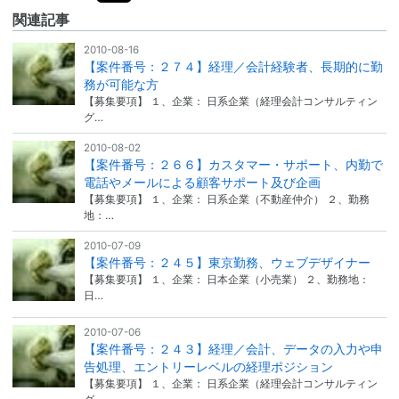
関連記事
2010-08-16
【案件番号：２７４】経理／会計経験者、長期的に勤
務が可能な方
【募集要項】 １、企業： 日系企業（経理会計コンサルティン
グ…
2010-08-02
【案件番号：２６６】カスタマー・サポート、内勤で
電話やメールによる顧客サポート及び企画
【募集要項】 １、企業： 日系企業（不動産仲介） ２、勤務
地：…
2010-07-09
【案件番号：２４５】東京勤務、ウェブデザイナー
【募集要項】 １、企業： 日本企業（小売業） ２、勤務地：
日…
2010-07-06
【案件番号：２４３】経理／会計、データの入力や申
告処理、エントリーレベルの経理ポジション
【募集要項】 １、企業： 日系企業（経理会計コンサルティン