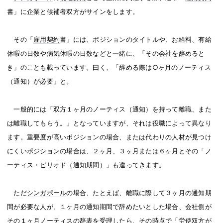
書」に企業と候補者双方がサインをします。
その「
雇用契約
書」には、ポジションのタイトルや、お給料、有給
休暇の日数や病気休暇の日数などと一緒に、「その会社を辞めると
き」のことも載っています。曰く、「辞める際は○ヶ月のノーティス
（通知）が必要」と。
一般的には「双方１ヶ月のノーティス（通知）を持って離職、また
は離職してもらう。」となっていますが、それは役職によって異なり
ます。重要度が高いポジションの場合、または代わりの人材が見つけ
にくいポジションの場合は、２ヶ月、３ヶ月または６ヶ月とその「ノ
ーティス・ピリオド（通知期間）」も違ってきます。
ただ
シンガポール
の場合、たとえば、離職に際して３ヶ月の通知期
間が必要な人が、１ヶ月の通知期間で辞めたいとした場合、会社側が
その１ヶ月ノーティスの辞表を受理したら、その時点で「労使双方が