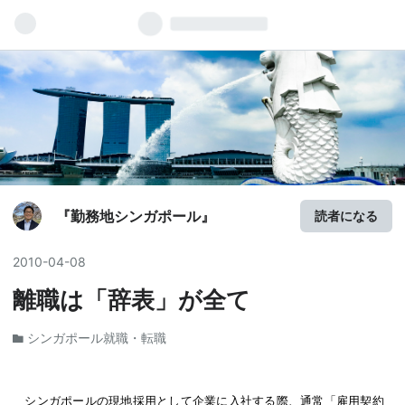
『勤務地シンガポール』
読者になる
2010
-
04
-
08
離職は「辞表」が全て
シンガポール就職・転職
シンガポール
の
現地採用
として企業に入社する際、通常「
雇用契約